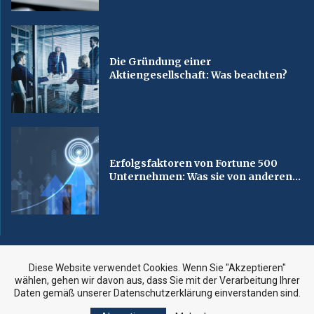
Die Gründung einer
Aktiengesellschaft: Was beachten?
Erfolgsfaktoren von Fortune 500
Unternehmen: Was sie von anderen...
Diese Website verwendet Cookies. Wenn Sie "Akzeptieren"
Copyright 2023, euwirtschaft.com. All rights reserved.
wählen, gehen wir davon aus, dass Sie mit der Verarbeitung Ihrer
Daten gemäß unserer Datenschutzerklärung einverstanden sind.